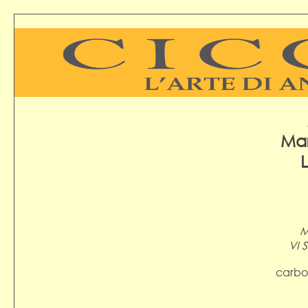
Mar
M
VI S
carbo